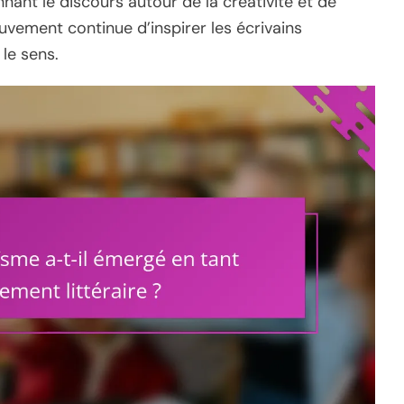
nnant le discours autour de la créativité et de
uvement continue d’inspirer les écrivains
le sens.