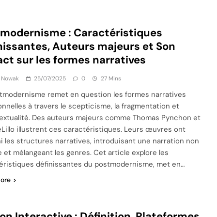
modernisme : Caractéristiques
nissantes, Auteurs majeurs et Son
ct sur les formes narratives
k Nowak
25/07/2025
0
27 Mins
tmodernisme remet en question les formes narratives
ionnelles à travers le scepticisme, la fragmentation et
rtextualité. Des auteurs majeurs comme Thomas Pynchon et
Lillo illustrent ces caractéristiques. Leurs œuvres ont
ni les structures narratives, introduisant une narration non
e et mélangeant les genres. Cet article explore les
éristiques définissantes du postmodernisme, met en…
ore
ion Interactive : Définition, Plateformes