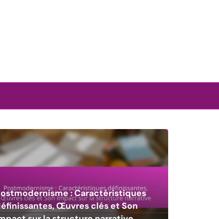
ostmodernisme : Caractéristiques
éfinissantes, Œuvres clés et Son
mpact sur la structure narrative