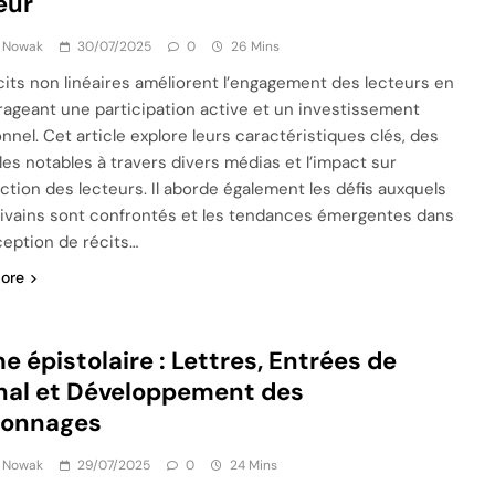
eur
k Nowak
30/07/2025
0
26 Mins
cits non linéaires améliorent l’engagement des lecteurs en
ageant une participation active et un investissement
nnel. Cet article explore leurs caractéristiques clés, des
es notables à travers divers médias et l’impact sur
raction des lecteurs. Il aborde également les défis auxquels
rivains sont confrontés et les tendances émergentes dans
ception de récits…
ore
e épistolaire : Lettres, Entrées de
nal et Développement des
sonnages
k Nowak
29/07/2025
0
24 Mins