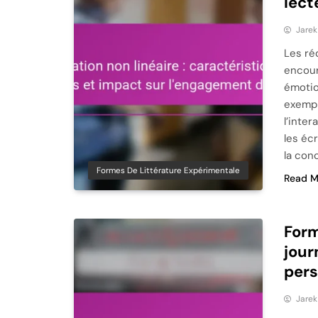
lect
Jare
Les ré
encour
émotio
exempl
l’inte
les éc
la con
Formes De Littérature Expérimentale
Read M
Form
jour
per
Jare