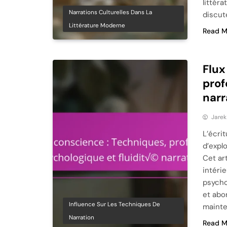
littér
Narrations Culturelles Dans La
discut
Littérature Moderne
Read M
Flux
prof
narr
Jare
L’écri
d’expl
Cet ar
intéri
psycho
et abo
Influence Sur Les Techniques De
mainte
Narration
Read M