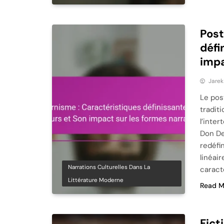
Post
défi
impa
Jare
Le pos
tradit
l’inte
Don De
redéfi
linéair
Narrations Culturelles Dans La
caract
Littérature Moderne
Read M
Fict