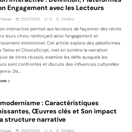
on Engagement avec les Lecteurs
k Nowak
25/07/2025
0
24 Mins
tion interactive permet aux lecteurs de façonner des récits
ers leurs choix, renforçant ainsi l’engagement et
stissement émotionnel. Cet article explore des plateformes
Twine et ChoiceScript, met en lumière la narration
ive de titres réussis, examine les défis auxquels les
urs sont confrontés et discute des influences culturelles
 genre. De…
ore
modernisme : Caractéristiques
nissantes, Œuvres clés et Son impact
la structure narrative
k Nowak
25/07/2025
0
23 Mins