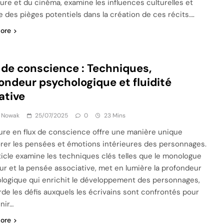
ature et du cinéma, examine les influences culturelles et
e des pièges potentiels dans la création de ces récits….
ore
 de conscience : Techniques,
ondeur psychologique et fluidité
ative
k Nowak
25/07/2025
0
23 Mins
ture en flux de conscience offre une manière unique
orer les pensées et émotions intérieures des personnages.
ticle examine les techniques clés telles que le monologue
eur et la pensée associative, met en lumière la profondeur
logique qui enrichit le développement des personnages,
rde les défis auxquels les écrivains sont confrontés pour
nir…
ore