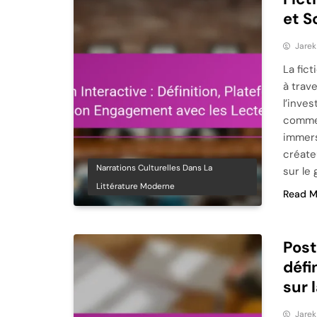
et S
Jare
La fic
à trav
l’inve
comme 
immers
créate
Narrations Culturelles Dans La
sur le
Littérature Moderne
Read M
Post
défi
sur 
Jare