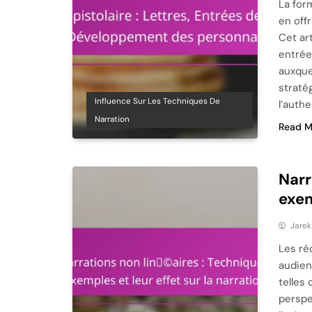
La for
en off
Cet art
entrées
auxque
straté
Influence Sur Les Techniques De
l’authe
Narration
Read M
Narr
exem
Jare
Les ré
audien
telles
perspe