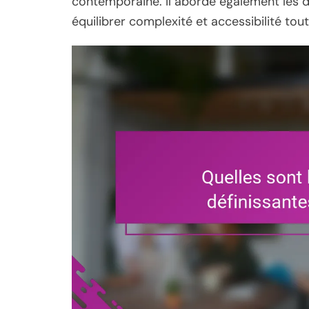
contemporaine. Il aborde également les d
équilibrer complexité et accessibilité to